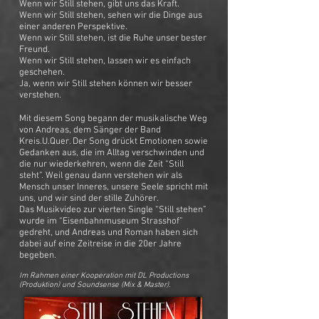
Wenn wir Still stehen, gibt uns das Kraft.
Wenn wir Still stehen, sehen wir die Dinge aus
einer anderen Perspektive.
Wenn wir Still stehen, ist die Ruhe unser bester
Freund.
Wenn wir Still stehen, lassen wir es einfach
geschehen.
Ja, wenn wir Still stehen können wir besser
verstehen.
Mit diesem Song begann der musikalische Weg
von Andreas, dem Sänger der Band
Kreis.U.Quer. Der Song drückt Emotionen sowie
Gedanken aus, die im Alltag verschwinden und
die nur wiederkehren, wenn die Zeit “Still
steht”. Weil genau dann verstehen wir als
Mensch unser Inneres, unsere Seele spricht mit
uns, und wir sind der stille Zuhörer.
Das Musikvideo zur vierten Single “Still stehen”
wurde im “Eisenbahnmuseum Strasshof”
gedreht, und Andreas und Roman haben sich
dabei auf eine Zeitreise in die 20er Jahre
begeben.
Im Rahmen einer Kooperation mit DL Productions
(Produktion) und Soundsense (Mix & Master).