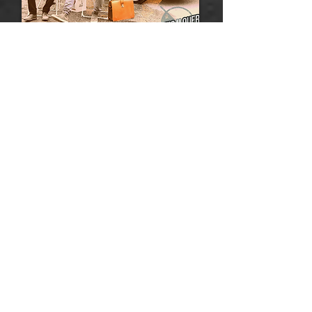
Kreis.U.Quer im RADIO
Am
20.09.2020
waren Kreis.U.Quer mit Ihren
beiden Singles "
Ruf doch an
"
und "
Eigentlich
" auf RADIO BURGENLAND zu
hören!
Listen more >
Neue Single "Eigentlich"